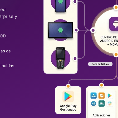
ged
rprise y
YOD,
cas de
ribuidas