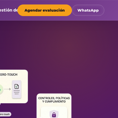
stión de Flota
Agendar evaluación
WhatsApp