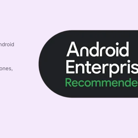
ndroid
iones,