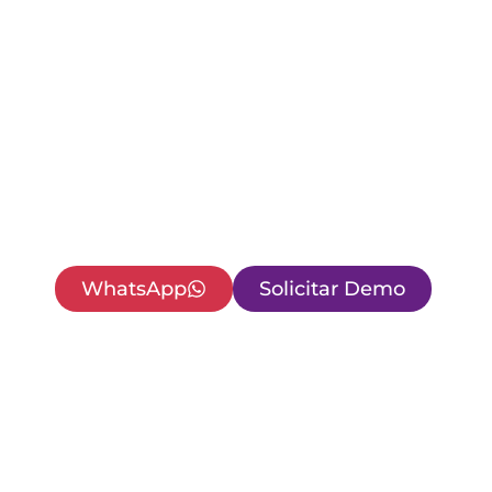
campo
Mantén la operación en terreno estable, segur
rentable con una estrategia de gestión de
dispositivos móviles para servicios en campo.
MDM/UEM puedes estandarizar equipos, dar
soporte remoto, controlar apps, aplicar segur
móvil y reducir interrupciones en técnicos de
campo.
WhatsApp
Solicitar Demo