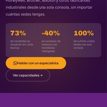
Honeywell, Brother, Bixolon y otros fabricantes
industriales desde una sola consola, sin importar
cuántas sedes tengas.
73%
-40%
100%
de incidentes se
en consumo de
de la flota visible
resuelven sin visita
insumos con
desde una sola
técnica
monitoreo
consola
inteligente
Hablar con un especialista
Ver capacidades →